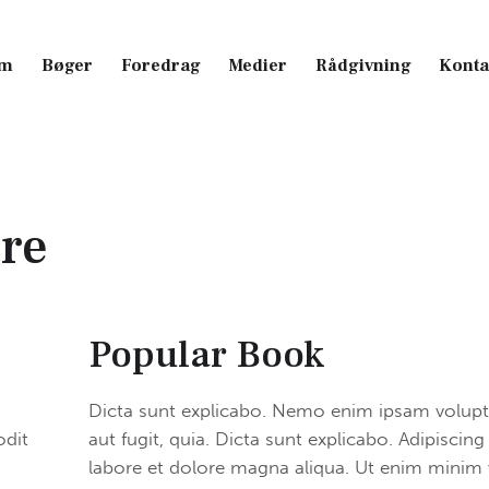
m
Bøger
Foredrag
Medier
Rådgivning
Konta
m
Bøger
Foredrag
Medier
Rådgivning
Konta
ure
Popular Book
Dicta sunt explicabo. Nemo enim ipsam volupta
odit
aut fugit, quia. Dicta sunt explicabo. Adipiscin
labore et dolore magna aliqua. Ut enim minim 