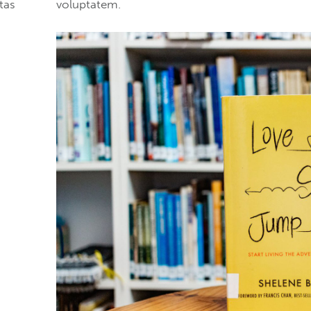
tas
voluptatem.