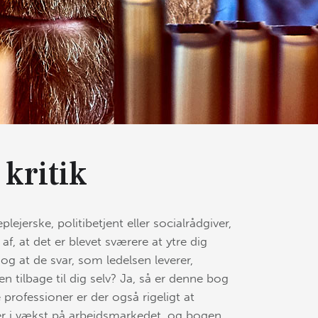
kritik
ejerske, politibetjent eller socialrådgiver,
, at det er blevet sværere at ytre dig
 og at de svar, som ledelsen leverer,
n tilbage til dig selv? Ja, så er denne bog
professioner er der også rigeligt at
 er i vækst på arbejdsmarkedet, og bogen