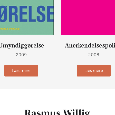
Umyndiggørelse
Anerkendelsespoli
2009
2008
Læs mere
Læs mere