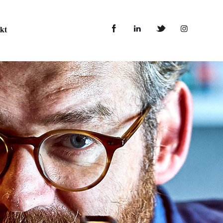
kt
kt