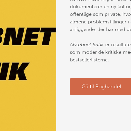
dokumenterer en ny kultur,
offentlige som private, hv
almene problemstillinger i a
anliggende, der har med d
Afv
æbnet kritik
er resultate
som møder de kritiske me
bestsellerlisterne.
Gå til Boghandel