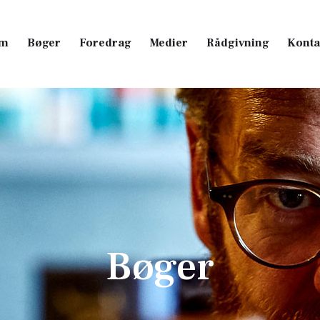
m
Bøger
Foredrag
Medier
Rådgivning
Konta
m
Bøger
Foredrag
Medier
Rådgivning
Konta
Bøger